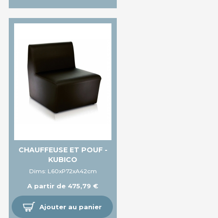
CHAUFFEUSE ET POUF -
KUBICO
Dims: L60xP72xA42cm
A partir de 475,79 €
Ajouter au panier